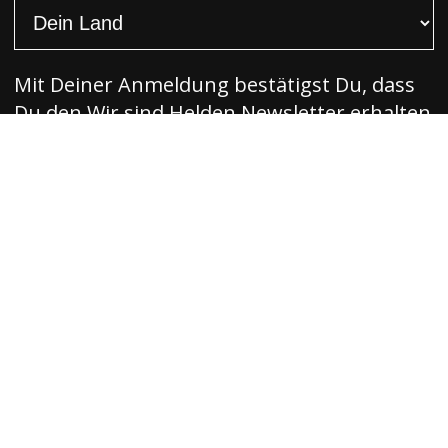
Mit Deiner Anmeldung bestätigst Du, dass
Du den Wir sind Helden Newsletter erhalten
möchtest.
Absenden
Erhalte Infos zu Releases, Gewinnspielen
und Aktionen per E-Mail. Die Wir sind
Helden Newsletter werden von uns oder Wir
sind Helden verschickt. Dazu übermitteln
wir deine Daten an: Wir sind Helden. Du
kannst Deine Einwilligung jederzeit
widerrufen. Mehr Informationen unter