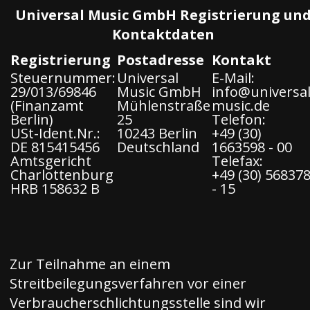
Universal Music GmbH Registrierung un
Kontaktdaten
Registrierung
Postadresse
Kontakt
Steuernummer:
Universal
E-Mail:
29/013/69846
Music GmbH
info@universal
(Finanzamt
Mühlenstraße
music.de
Berlin)
25
Telefon:
USt-Ident.Nr.:
10243 Berlin
+49 (30)
DE 815415456
Deutschland
1663598 - 00
Amtsgericht
Telefax:
Charlottenburg
+49 (30) 56837
HRB 158632 B
- 15
Zur Teilnahme an einem
Streitbeilegungsverfahren vor einer
Verbraucherschlichtungsstelle sind wir